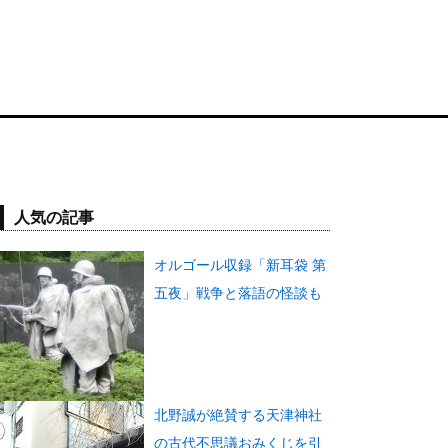
人気の記事
オルゴール収録「新耳袋 第
五夜」戦争と落語の怪談も
北野誠が絶賛する天津神社
の古代不思議おみくじを引