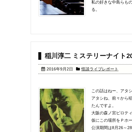
私の好きな中島らも
る。
稲川淳二 ミステリーナイト20
2016年9月2日
怪談ライブレポート
この話はねー、アタ
アタシね、前々から
たんですよ。
大阪の森ノ宮ピロテ
仮にこの場所をＰホ
公演期間は8月26～28