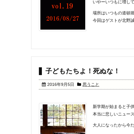
いやーいつもに増し
場所はいつもの道頓
今回はゲストが北野誠と
子どもたちよ！死ぬな！
2016年9月5日
思うこと
新学期が始まると子
本当に悲しいニュー
大人になったから今