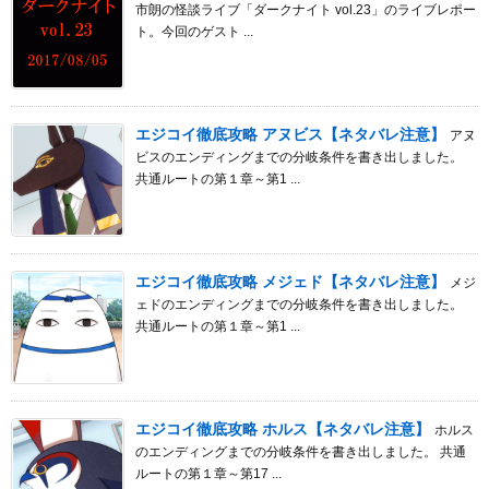
市朗の怪談ライブ「ダークナイト vol.23」のライブレポー
ト。今回のゲスト ...
エジコイ徹底攻略 アヌビス【ネタバレ注意】
アヌ
ビスのエンディングまでの分岐条件を書き出しました。
共通ルートの第１章～第1 ...
エジコイ徹底攻略 メジェド【ネタバレ注意】
メジ
ェドのエンディングまでの分岐条件を書き出しました。
共通ルートの第１章～第1 ...
エジコイ徹底攻略 ホルス【ネタバレ注意】
ホルス
のエンディングまでの分岐条件を書き出しました。 共通
ルートの第１章～第17 ...