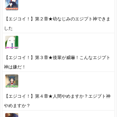
【エジコイ！】第２章★幼なじみのエジプト神できま
した
【エジコイ！】第３章★後輩が威嚇！こんなエジプト
神は嫌だ！
【エジコイ！】第４章★人間やめますか？エジプト神
やめますか？