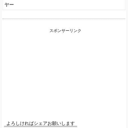
ヤー
スポンサーリンク
よろしければシェアお願いします