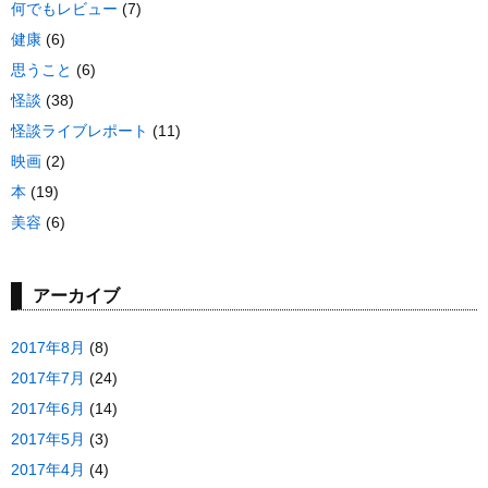
何でもレビュー
(7)
健康
(6)
思うこと
(6)
怪談
(38)
怪談ライブレポート
(11)
映画
(2)
本
(19)
美容
(6)
アーカイブ
2017年8月
(8)
2017年7月
(24)
2017年6月
(14)
2017年5月
(3)
2017年4月
(4)