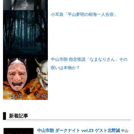
小耳袋「平山夢明の樹海一人合宿」
中山市朗 怨念怪談「なまなりさん」その
呪いは本物か？
新着記事
中山市朗 ダークナイト vol.23 ゲスト北野誠
中山