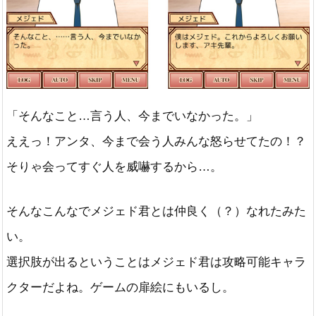
「そんなこと…言う人、今までいなかった。」
ええっ！アンタ、今まで会う人みんな怒らせてたの！？
そりゃ会ってすぐ人を威嚇するから…。
そんなこんなでメジェド君とは仲良く（？）なれたみた
い。
選択肢が出るということはメジェド君は攻略可能キャラ
クターだよね。ゲームの扉絵にもいるし。