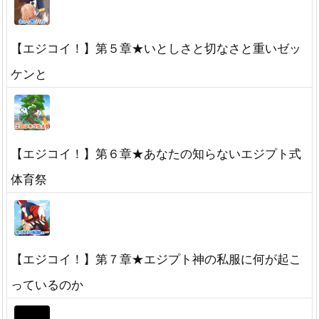
【エジコイ！】第５章★いとしさと切なさと重いゼッ
ケンと
【エジコイ！】第６章★あなたの知らないエジプト式
体育祭
【エジコイ！】第７章★エジプト神の私服に何が起こ
っているのか