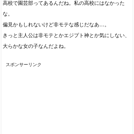
高校で園芸部ってあるんだね。私の高校にはなかった
な。
偏見かもしれないけど非モテな感じだなあ…。
きっと主人公は非モテとかエジプト神とか気にしない、
大らかな女の子なんだよね。
スポンサーリンク