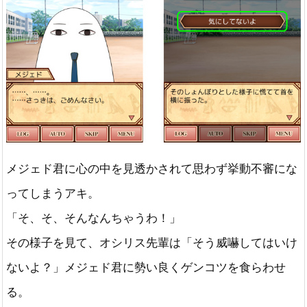
メジェド君に心の中を見透かされて思わず挙動不審にな
ってしまうアキ。
「そ、そ、そんなんちゃうわ！」
その様子を見て、オシリス先輩は「そう威嚇してはいけ
ないよ？」メジェド君に勢い良くゲンコツを食らわせ
る。