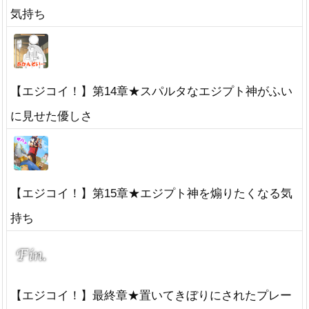
気持ち
【エジコイ！】第14章★スパルタなエジプト神がふい
に見せた優しさ
【エジコイ！】第15章★エジプト神を煽りたくなる気
持ち
【エジコイ！】最終章★置いてきぼりにされたプレー