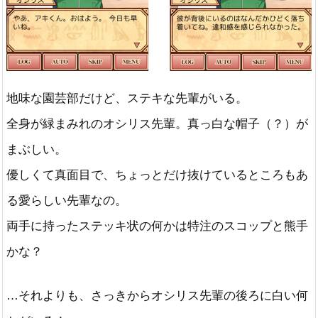
地味な園芸部だけど、ステキな先輩がいる。
全身が緑まみれのオシリス先輩。真っ白な帽子（？）が
まぶしい。
優しくて真面目で、ちょっとだけ抜けているところもあ
る愛らしい先輩なの。
両手に持ったステッキ状の何かは特注のスコップと熊手
かな？
…それよりも、さっきからオシリス先輩の後ろに白い何