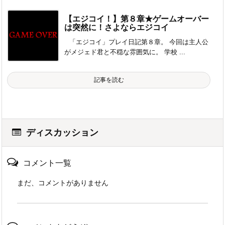
【エジコイ！】第８章★ゲームオーバー
は突然に！さよならエジコイ
「エジコイ」プレイ日記第８章。 今回は主人公
がメジェド君と不穏な雰囲気に。 学校 ...
記事を読む
ディスカッション
コメント一覧
まだ、コメントがありません