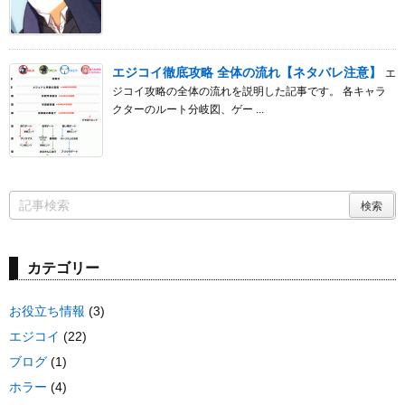
エジコイ徹底攻略 全体の流れ【ネタバレ注意】
エ
ジコイ攻略の全体の流れを説明した記事です。 各キャラ
クターのルート分岐図、ゲー ...
カテゴリー
お役立ち情報
(3)
エジコイ
(22)
ブログ
(1)
ホラー
(4)