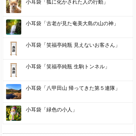
小耳袋「狐に化かされた人の行動」
小耳袋「古老が見た奄美大島の山の神」
小耳袋「笑福亭純瓶 見えないお客さん」
小耳袋「笑福亭純瓶 生駒トンネル」
小耳袋「八甲田山 帰ってきた第５連隊」
小耳袋「緑色の小人」