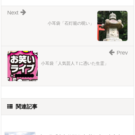
Next
小耳袋「石灯籠の呪い」
Prev
小耳袋「人気芸人Ｔに憑いた生霊」
関連記事