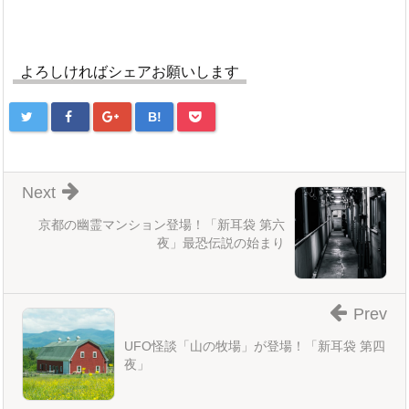
よろしければシェアお願いします
B!
Next
京都の幽霊マンション登場！「新耳袋 第六
夜」最恐伝説の始まり
Prev
UFO怪談「山の牧場」が登場！「新耳袋 第四
夜」