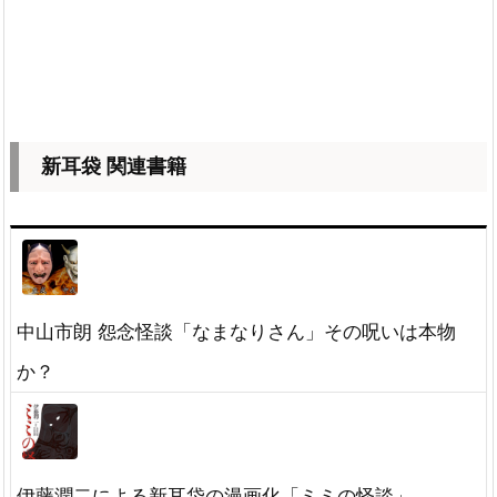
新耳袋 関連書籍
中山市朗 怨念怪談「なまなりさん」その呪いは本物
か？
伊藤潤二による新耳袋の漫画化「ミミの怪談」