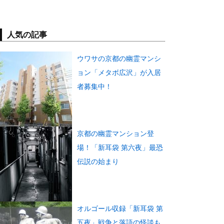
人気の記事
ウワサの京都の幽霊マンシ
ョン「メタボ広沢」が入居
者募集中！
京都の幽霊マンション登
場！「新耳袋 第六夜」最恐
伝説の始まり
オルゴール収録「新耳袋 第
五夜」戦争と落語の怪談も