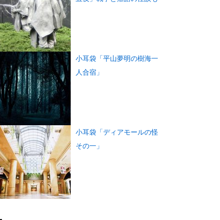
小耳袋「平山夢明の樹海一
人合宿」
小耳袋「ディアモールの怪
その一」