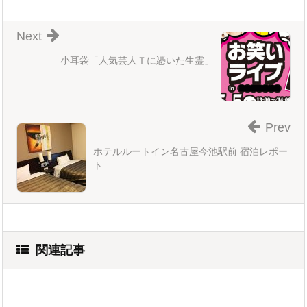
Next
小耳袋「人気芸人Ｔに憑いた生霊」
Prev
ホテルルートイン名古屋今池駅前 宿泊レポー
ト
関連記事