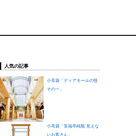
人気の記事
小耳袋「ディアモールの怪
その一」
小耳袋「笑福亭純瓶 見えな
いお客さん」