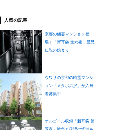
人気の記事
京都の幽霊マンション登
場！「新耳袋 第六夜」最恐
伝説の始まり
ウワサの京都の幽霊マンシ
ョン「メタボ広沢」が入居
者募集中！
オルゴール収録「新耳袋 第
五夜」戦争と落語の怪談も