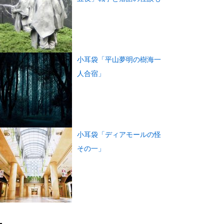
小耳袋「平山夢明の樹海一
人合宿」
小耳袋「ディアモールの怪
その一」