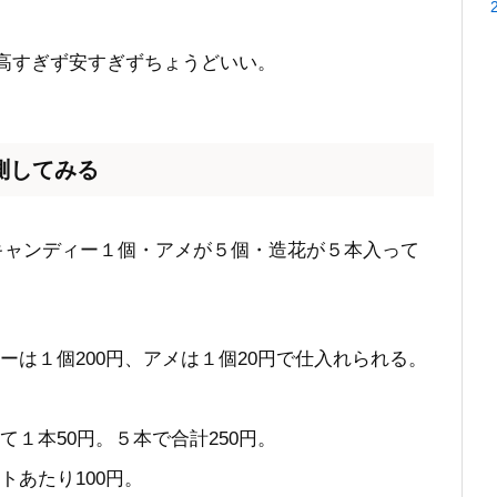
、高すぎず安すぎずちょうどいい。
測してみる
キャンディー１個・アメが５個・造花が５本入って
は１個200円、アメは１個20円で仕入れられる。
１本50円。５本で合計250円。
トあたり100円。