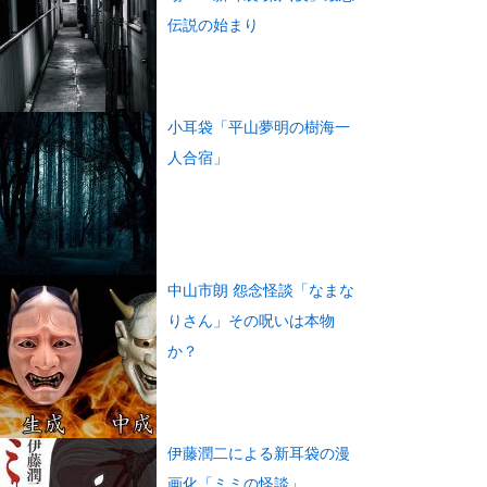
伝説の始まり
小耳袋「平山夢明の樹海一
人合宿」
中山市朗 怨念怪談「なまな
りさん」その呪いは本物
か？
伊藤潤二による新耳袋の漫
画化「ミミの怪談」