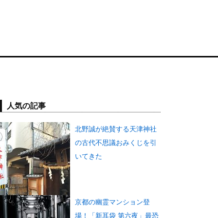
人気の記事
北野誠が絶賛する天津神社
の古代不思議おみくじを引
いてきた
京都の幽霊マンション登
場！「新耳袋 第六夜」最恐