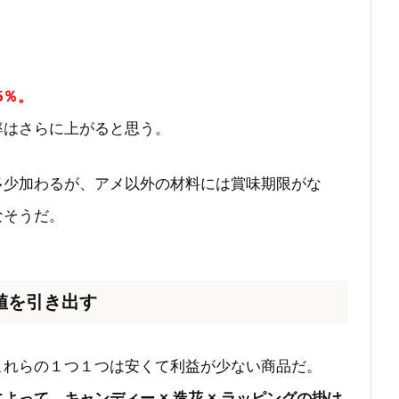
。
.5％。
率はさらに上がると思う。
多少加わるが、アメ以外の材料には賞味期限がな
なそうだ。
値を引き出す
これらの１つ１つは安くて利益が少ない商品だ。
って、キャンディー × 造花 × ラッピングの掛け