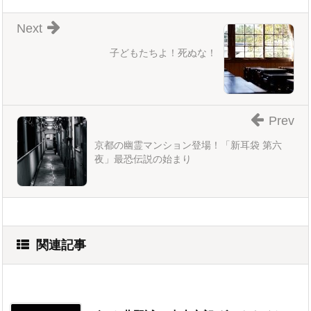
Next
子どもたちよ！死ぬな！
Prev
京都の幽霊マンション登場！「新耳袋 第六
夜」最恐伝説の始まり
関連記事