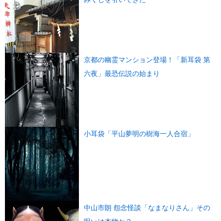
京都の幽霊マンション登場！「新耳袋 第
六夜」最恐伝説の始まり
小耳袋「平山夢明の樹海一人合宿」
中山市朗 怨念怪談「なまなりさん」その